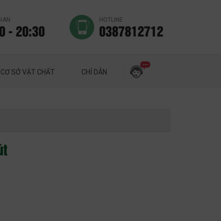
GIAN
HOTLINE
0 - 20:30
0387812712
CƠ SỞ VẬT CHẤT
CHỈ DẪN
út