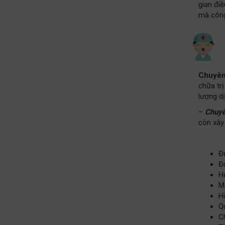
gian điề
mà công
Chuyên
chữa tr
lượng dị
–
Chuyê
còn xây
Đ
Độ
Hệ
Mô
Hồ
Q
Ch