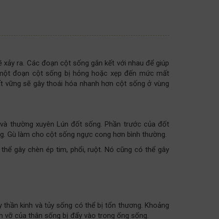
xảy ra. Các đoạn cột sống gắn kết với nhau để giúp
i một đoạn cột sống bị hỏng hoặc xẹp đến mức mất
t vững sẽ gây thoái hóa nhanh hơn cột sống ở vùng
g và thường xuyên Lún đốt sống. Phần trước của đốt
ng. Gù làm cho cột sống ngực cong hơn bình thường.
 thể gây chèn ép tim, phổi, ruột. Nó cũng có thể gây
 thần kinh và tủy sống có thể bị tổn thương. Khoảng
h vỡ của thân sống bị đẩy vào trong ống sống.