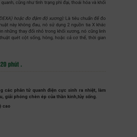
quanh, cũng như tình trạng phì đại, thoái hóa và khối
XA/DEXA) hoặc đo đậm độ xương):
Là tiêu chuẩn để đo
huật này không đau, nó sử dụng 2 nguồn tia X khác
 những thay đổi nhỏ trong khối xương, nó cũng linh
huật quét cột sống, hông, hoặc cả cơ thể, thời gian
20 phút .
 các phân tử quanh điện cực sinh ra nhiệt, làm
đầu, giải phóng chèn ép của thần kinh,tủy sống.
ệ cao