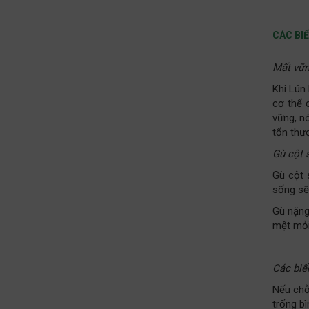
CÁC BI
Mất vữn
Khi Lún
cơ thể 
vững, n
tổn thư
Gù cột 
Gù cột 
sống sẽ
Gù nặng
mệt mỏi
Các biế
Nếu chỗ
trống b