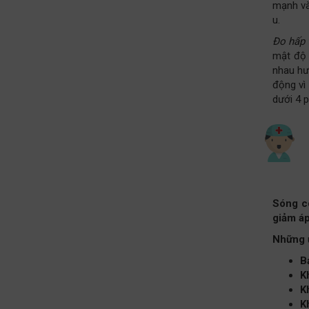
mạnh và 
u.
Đo hấp 
mật độ 
nhau hư
động vì
dưới 4 p
Sóng cô
giảm áp
Những ư
B
K
K
K