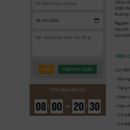
cũng có
chấn th
thương 
Nguyên 
hay chỉ 
hủy một
TRIỆU 
Chat trực tuyến
Lún đốt
- Đột ng
- Tăng 
THỜI GIAN LÀM VIỆC
- Giảm 
- Hạn c
- Có th
- Có thể