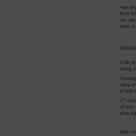
Hẹp ống
thích t
các dây 
thích và
CHẨN Đ
Chẩn đo
lượng, v
X-quang
dạng ch
rễ thần 
CT scan
và kích
chụp tủ
MRI (ch