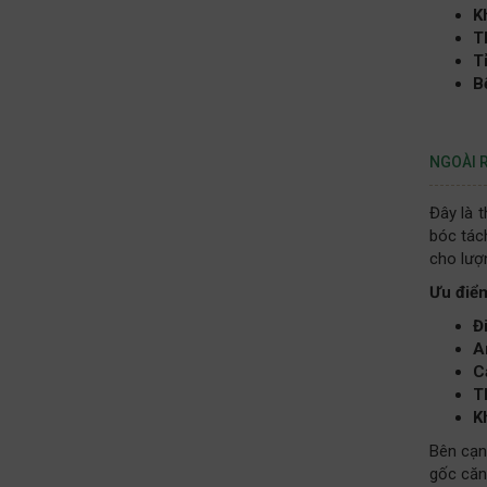
K
T
T
B
NGOÀI 
Đây là 
bóc tác
cho lượ
Ưu điể
Đi
A
C
T
K
Bên cạn
gốc căn 