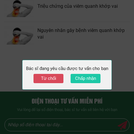
Triệu chứng của viêm quanh khớp vai
Nguyên nhân gây bệnh viêm quanh khớp
vai
«
1
2
»
Bác sĩ đang yêu cầu được tư vấn cho bạn
Từ chối
Chấp nhận
ĐIỆN THOẠI TƯ VẤN MIỄN PHÍ
Vui lòng để lại số điện thoại, bác sĩ tư vấn sẽ liên hệ với bạn