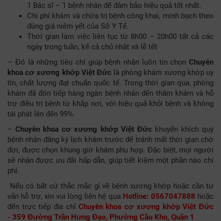
1 Bác sĩ – 1 bệnh nhân để đảm bảo hiệu quả tốt nhất.
Chi phí khám và chữa trị bệnh công khai, minh bạch theo
đúng giá niêm yết của Sở Y Tế.
Thời gian làm việc liên tục từ 8h00 – 20h00 tất cả các
ngày trong tuần, kể cả chủ nhật và lễ tết
– Đó là những tiêu chí giúp bệnh nhân luôn tin chọn
Chuyên
khoa cơ xương khớp Việt Đức
là phòng khám xương khớp uy
tín, chất lượng đạt chuẩn quốc tế. Trong thời gian qua, phòng
khám đã đón tiếp hàng ngàn bệnh nhân đến thăm khám và hỗ
trợ điều trị bệnh từ khắp nơi, với hiệu quả khỏi bệnh và không
tái phát lên đến 99%.
–
Chuyên khoa cơ xương khớp Việt Đức
khuyến khích quý
bệnh nhân đăng ký lịch khám trước để tránh mất thời gian chờ
đợi, được chọn khung giờ khám phụ hợp. Đặc biệt, mọi người
sẽ nhận được ưu đãi hấp dẫn, giúp tiết kiệm một phần nào chi
phí.
Nếu có bất cứ thắc mắc gì về bệnh xương khớp hoặc cần tư
vấn hỗ trợ, xin vui lòng liên hệ qua
Hotline:
0567047888
hoặc
đến trực tiếp địa chỉ
Chuyên khoa cơ xương khớp Việt Đức
- 359 Đường Trần Hưng Đạo, Phường Cầu Kho, Quận 1