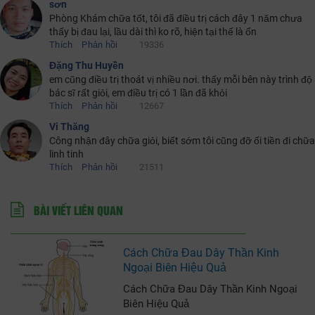
sơn
Phòng Khám chữa tốt, tôi đã điều trị cách đây 1 năm chưa
thấy bị đau lại, lầu dài thì ko rõ, hiện tại thế là ổn
Thích
Phản hồi
19336
Đặng Thu Huyền
em cũng điều trị thoát vị nhiều nơi. thấy mỗi bên này trình độ
bác sĩ rất giỏi, em điều trị có 1 lần đã khỏi
Thích
Phản hồi
12667
Vi Thăng
Công nhận đây chữa giỏi, biết sớm tôi cũng đỡ ối tiền đi chữa
linh tinh
Thích
Phản hồi
21511
BÀI VIẾT LIÊN QUAN
Cách Chữa Đau Dây Thần Kinh
Ngoại Biên Hiệu Quả
Cách Chữa Đau Dây Thần Kinh Ngoại
Biên Hiệu Quả