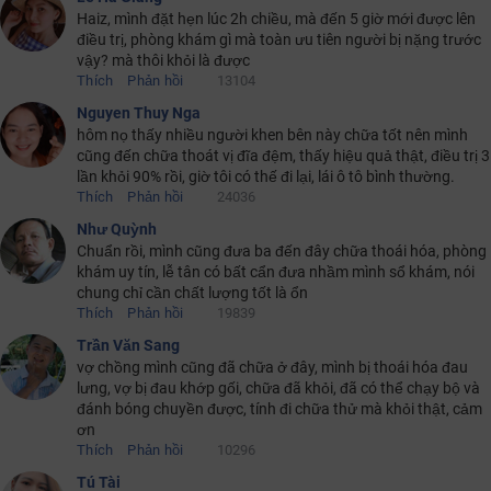
Haiz, mình đặt hẹn lúc 2h chiều, mà đến 5 giờ mới được lên
điều trị, phòng khám gì mà toàn ưu tiên người bị nặng trước
vậy? mà thôi khỏi là được
Thích
Phản hồi
13104
Nguyen Thuy Nga
hôm nọ thấy nhiều người khen bên này chữa tốt nên mình
cũng đến chữa thoát vị đĩa đệm, thấy hiệu quả thật, điều trị 3
lần khỏi 90% rồi, giờ tôi có thế đi lại, lái ô tô bình thường.
Thích
Phản hồi
24036
Như Quỳnh
Chuẩn rồi, mình cũng đưa ba đến đây chữa thoái hóa, phòng
khám uy tín, lễ tân có bất cẩn đưa nhầm mình sổ khám, nói
chung chỉ cần chất lượng tốt là ổn
Thích
Phản hồi
19839
Trần Văn Sang
vợ chồng mình cũng đã chữa ở đây, mình bị thoái hóa đau
lưng, vợ bị đau khớp gối, chữa đã khỏi, đã có thể chạy bộ và
đánh bóng chuyền được, tính đi chữa thử mà khỏi thật, cảm
ơn
Thích
Phản hồi
10296
Tú Tài