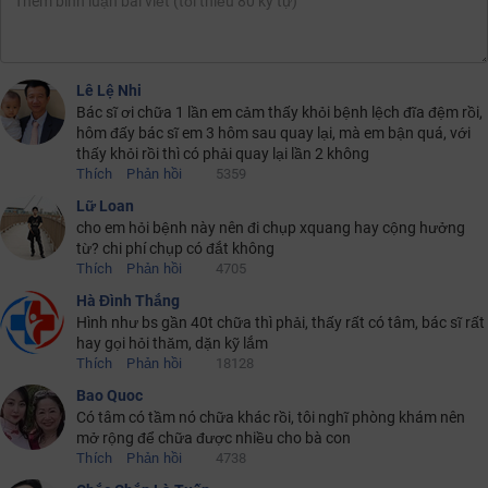
Lê Lệ Nhi
Bác sĩ ơi chữa 1 lần em cảm thấy khỏi bệnh lệch đĩa đệm rồi,
hôm đấy bác sĩ em 3 hôm sau quay lại, mà em bận quá, với
thấy khỏi rồi thì có phải quay lại lần 2 không
Thích
Phản hồi
5359
Lữ Loan
cho em hỏi bệnh này nên đi chụp xquang hay cộng hưởng
từ? chi phí chụp có đắt không
Thích
Phản hồi
4705
Hà Đình Thắng
Hình như bs gần 40t chữa thì phải, thấy rất có tâm, bác sĩ rất
hay gọi hỏi thăm, dặn kỹ lắm
Thích
Phản hồi
18128
Bao Quoc
Có tâm có tầm nó chữa khác rồi, tôi nghĩ phòng khám nên
mở rộng để chữa được nhiều cho bà con
Thích
Phản hồi
4738