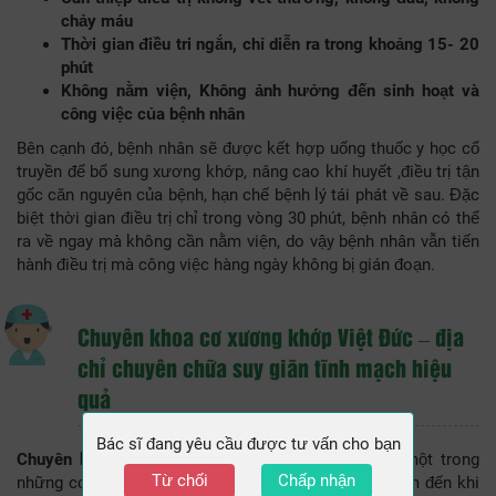
chảy máu
Thời gian điều tri ngắn, chỉ diễn ra trong khoảng 15- 20
phút
Không nằm viện, Không ảnh hưởng đến sinh hoạt và
công việc của bệnh nhân
Bên cạnh đó, bệnh nhân sẽ được kết hợp uống thuốc y học cổ
truyền để bổ sung xương khớp, nâng cao khí huyết ,điều trị tận
gốc căn nguyên của bệnh, hạn chế bệnh lý tái phát về sau. Đặc
biệt thời gian điều trị chỉ trong vòng 30 phút, bệnh nhân có thể
ra về ngay mà không cần nằm viện, do vậy bệnh nhân vẫn tiến
hành điều trị mà công việc hàng ngày không bị gián đoạn.
Chuyên khoa cơ xương khớp Việt Đức – địa
chỉ chuyên chữa suy giãn tĩnh mạch hiệu
quả
Bác sĩ đang yêu cầu được tư vấn cho bạn
Chuyên khoa cơ xương khớp Việt Đức
chính là một trong
Từ chối
Chấp nhận
những cơ sở y tế chuyên khoa mà bệnh nhân nên tìm đến khi