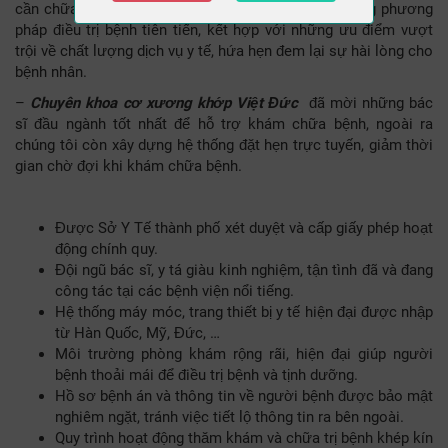
cần chữa trị chèn ép tủy sống. Chuyên khoa có những phương
pháp điều trị bệnh tiên tiến, kết hợp với những ưu điểm vượt
trội về chất lượng dịch vụ y tế, hứa hẹn đem lại sự hài lòng cho
bệnh nhân.
–
Chuyên khoa cơ xương khớp Việt Đức​
đã mời những bác
sĩ đầu ngành tốt nhất để hỗ trợ khám chữa bệnh, ngoài ra
chúng tôi còn xây dựng hệ thống đặt hẹn trực tuyến, giảm thời
gian chờ đợi khi khám chữa bệnh.
Được Sở Y Tế thành phố xét duyệt và cấp giấy phép hoạt
động chính quy.
Đội ngũ bác sĩ, y tá giàu kinh nghiệm, tận tình đã và đang
công tác tại các bệnh viện nổi tiếng.
Hệ thống máy móc, trang thiết bị y tế hiện đại được nhập
từ Hàn Quốc, Mỹ, Đức, …
Môi trường phòng khám rộng rãi, hiện đại giúp người
bệnh thoải mái để điều trị bệnh và tịnh dưỡng.
Hồ sơ bệnh án và thông tin về người bệnh được bảo mật
nghiêm ngặt, tránh việc tiết lộ thông tin ra bên ngoài.
Quy trình hoạt động thăm khám và chữa trị bệnh khép kín