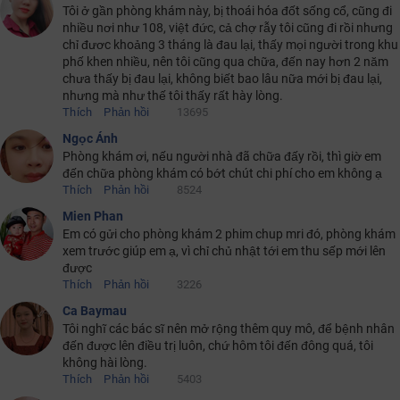
Tôi ở gần phòng khám này, bị thoái hóa đốt sống cổ, cũng đi
nhiều nơi như 108, việt đức, cả chợ rẫy tôi cũng đi rồi nhưng
chỉ đươc khoảng 3 tháng là đau lại, thấy mọi người trong khu
phố khen nhiều, nên tôi cũng qua chữa, đến nay hơn 2 năm
chưa thấy bị đau lại, không biết bao lâu nữa mới bị đau lại,
nhưng mà như thế tôi thấy rất hày lòng.
Thích
Phản hồi
13695
Ngọc Ánh
Phòng khám ơi, nếu người nhà đã chữa đấy rồi, thì giờ em
đến chữa phòng khám có bớt chút chi phí cho em không ạ
Thích
Phản hồi
8524
Mien Phan
Em có gửi cho phòng khám 2 phim chup mri đó, phòng khám
xem trước giúp em ạ, vì chỉ chủ nhật tới em thu sếp mới lên
được
Thích
Phản hồi
3226
Ca Baymau
Tôi nghĩ các bác sĩ nên mở rộng thêm quy mô, để bệnh nhân
đến được lên điều trị luôn, chứ hôm tôi đến đông quá, tôi
không hài lòng.
Thích
Phản hồi
5403