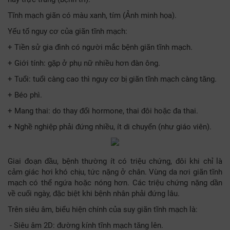
Tĩnh mạch giãn có màu xanh, tím (Ảnh minh họa).
Yếu tố nguy cơ của giãn tĩnh mạch:
+ Tiền sử gia đình có người mắc bệnh giãn tĩnh mạch.
+ Giới tính: gặp ở phụ nữ nhiều hơn đàn ông.
+ Tuổi: tuổi càng cao thì nguy cơ bị giãn tĩnh mạch càng tăng.
+ Béo phì.
+ Mang thai: do thay đổi hormone, thai đôi hoặc đa thai.
+ Nghề nghiệp phải đứng nhiều, ít di chuyển (như giáo viên).
Giai đoạn đầu, bệnh thường ít có triệu chứng, đôi khi chỉ là
cảm giác hơi khó chịu, tức nặng ở chân. Vùng da nơi giãn tĩnh
mạch có thể ngứa hoặc nóng hơn. Các triệu chứng nặng dần
về cuối ngày, đặc biệt khi bệnh nhân phải đứng lâu.
Trên siêu âm, biểu hiện chính của suy giãn tĩnh mạch là:
- Siêu âm 2D: đường kính tĩnh mạch tăng lên.