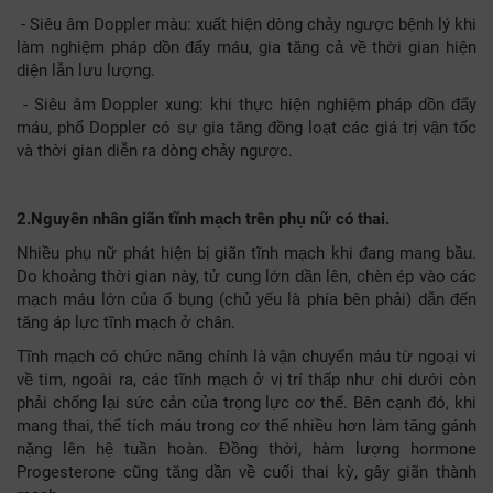
- Siêu âm Doppler màu: xuất hiện dòng chảy ngược bệnh lý khi
làm nghiệm pháp dồn đẩy máu, gia tăng cả về thời gian hiện
diện lẫn lưu lượng.
- Siêu âm Doppler xung: khi thực hiện nghiệm pháp dồn đẩy
máu, phổ Doppler có sự gia tăng đồng loạt các giá trị vận tốc
và thời gian diễn ra dòng chảy ngược.
2.Nguyên nhân giãn tĩnh mạch trên phụ nữ có thai.
Nhiều phụ nữ phát hiện bị giãn tĩnh mạch khi đang mang bầu.
Do khoảng thời gian này, tử cung lớn dần lên, chèn ép vào các
mạch máu lớn của ổ bụng (chủ yếu là phía bên phải) dẫn đến
tăng áp lực tĩnh mạch ở chân.
Tĩnh mạch có chức năng chính là vận chuyển máu từ ngoại vi
về tim, ngoài ra, các tĩnh mạch ở vị trí thấp như chi dưới còn
phải chống lại sức cản của trọng lực cơ thể. Bên cạnh đó, khi
mang thai, thể tích máu trong cơ thể nhiều hơn làm tăng gánh
nặng lên hệ tuần hoàn. Đồng thời, hàm lượng hormone
Progesterone cũng tăng dần về cuối thai kỳ, gây giãn thành