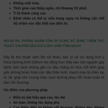
Không mất máu.
Thời gian can thiệp ngắn, chỉ khoảng 20 phút.
Tỉ lệ thành công cao
Bệnh nhân có thể ra viện trong ngày và không cần chế
độ chăm sóc đặc biệt sau điều trị.
NGOÀI RA, PHÒNG KHÁM CÒN ÁP DỤNG BỔ SUNG THÊM THỦ
THUẬT CHUYÊN SÂU CHỮA SUY GIÃN TĨNH MẠCH
Đây
l
à thủ thuật xâm lấn tối thiểu, bác sĩ sẽ sử dụng kim y
khoa đường kính 0,8mm tác động trực tiếp vào căn nguyên gây
bệnh, bóc tách những gân cơ dây chằng xơ hóa, kết dính giúp
giải phóng hoàn toàn các dây thần kinh, mạch máu bị chèn ép,
từ đó giúp cho lượng máu nuôi dưỡng phục hồi hoàn toàn tế
bào tổn thương.
Ưu điểm của phương pháp
Điều trị đạt hiệu quả cao, lâu dài
An toàn, không tác dụng phụ
Can thiệp điều trị không vết thương, không đau, không