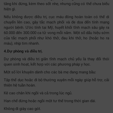
tăng khi đứng, kèm theo sốt nhẹ, nhưng cũng có thể chưa biểu
hiện gì.
Nếu không được điều trị, cục máu đông hoàn toàn có thể di
chuyển lên cao, gây tắc mạch phổi và đe dọa đến tính mạng
người bệnh. Ước tính tại Mỹ, huyết khối tĩnh mạch sâu gây ra
60.000 đến 300.000 ca tử vong mỗi năm. Một số dấu hiệu sớm
của tắc mạch phổi như khó thở, đau khi thở, ho (hoặc ho ra
máu), nhịp tim nhanh.
4.Dự phòng và điều trị.
Dự phòng và điều trị giãn tĩnh mạch chủ yếu là thay đổi thói
quen sinh hoạt, kết hợp với các phương pháp y học.
Một số lời khuyên dành cho các bà mẹ đang mang bầu:
Tập thể dục hoặc đi bộ thường xuyên mỗi ngày giúp hỗ trợ, cải
thiện hệ tuần hoàn.
Kê cao chân khi ngồi và cả trong lúc ngủ.
Hạn chế đứng hoặc ngồi một tư thế trong thời gian dài.
Không đi giày cao gót.