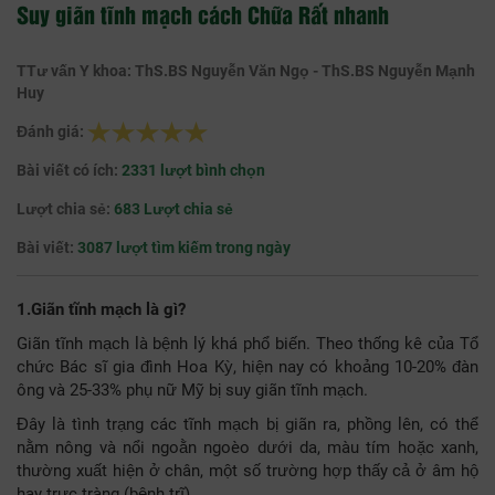
Suy giãn tĩnh mạch cách Chữa Rất nhanh
TTư vấn Y khoa: ThS.BS Nguyễn Văn Ngọ - ThS.BS Nguyễn Mạnh
Huy
Đánh giá:
Bài viết có ích:
2331 lượt bình chọn
Lượt chia sẻ:
683 Lượt chia sẻ
Bài viết:
3087 lượt tìm kiếm trong ngày
1.Giãn tĩnh mạch là gì?
Giãn tĩnh mạch là bệnh lý khá phổ biến. Theo thống kê của Tổ
chức Bác sĩ gia đình Hoa Kỳ, hiện nay có khoảng 10-20% đàn
ông và 25-33% phụ nữ Mỹ bị suy giãn tĩnh mạch.
Đây là tình trạng các tĩnh mạch bị giãn ra, phồng lên, có thể
nằm nông và nổi ngoằn ngoèo dưới da, màu tím hoặc xanh,
thường xuất hiện ở chân, một số trường hợp thấy cả ở âm hộ
hay trực tràng (bệnh trĩ).