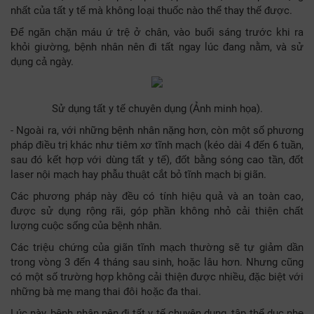
nhất của tất y tế mà không loại thuốc nào thể thay thế được.
Để ngăn chặn máu ứ trệ ở chân, vào buổi sáng trước khi ra
khỏi giường, bệnh nhân nên đi tất ngay lúc đang nằm, và sử
dụng cả ngày.
Sử dụng tất y tế chuyên dụng (Ảnh minh họa).
- Ngoài ra, với những bệnh nhân nặng hơn, còn một số phương
pháp điều trị khác như tiêm xơ tĩnh mạch (kéo dài 4 đến 6 tuần,
sau đó kết hợp với dùng tất y tế), đốt bằng sóng cao tần, đốt
laser nội mạch hay phẫu thuật cắt bỏ tĩnh mạch bị giãn.
Các phương pháp này đều có tính hiệu quả và an toàn cao,
được sử dụng rộng rãi, góp phần không nhỏ cải thiện chất
lượng cuộc sống của bệnh nhân.
Các triệu chứng của giãn tĩnh mạch thường sẽ tự giảm dần
trong vòng 3 đến 4 tháng sau sinh, hoặc lâu hơn. Nhưng cũng
có một số trường hợp không cải thiện được nhiều, đặc biệt với
những bà mẹ mang thai đôi hoặc đa thai.
Lúc này, bệnh nhân nên đi tất y tế chuyên dụng, tập thể dục nhẹ