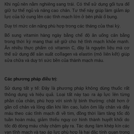
Khi ngủ nên nằm nghiêng sang trái. Có thể sử dụng gối tựa để
giữ tư thế ngủ và nâng cao chân. Tư thế này giúp làm giảm áp
lực của tử cung lên các tĩnh mạch lớn ở bên phải ổ bụng.
Duy trì mức cân nặng phù hợp trong các tháng của thai kỳ.
Bổ sung vitamin hàng ngày bằng chế độ ăn uống cân bằng
trong thời kỳ mang thai sẽ giữ cho hệ tĩnh mạch khỏe mạnh.
Ăn nhiều thực phẩm có vitamin C, đây là nguyên liệu mà cơ
thể sử dụng để sản xuất collagen và elastin (mô liên kết) giúp
sửa chữa và duy trì sức bền của thành mạch máu.
Các phương pháp điều trị:
Sử dụng tất y tế: Đây là phương pháp không dùng thuốc rất
thông dụng và hiệu quả. Loại tất này tạo ra áp lực lên từng
phần của chân, phù hợp với sinh lý bình thường: chặt hơn ở
gần cổ chân và lỏng dần khi lên cao, luôn ôm lấy chân và đẩy
máu theo các tĩnh mạch đi về tim, đồng thời làm tăng tốc độ
tuần hoàn máu, giảm thiểu nguy cơ hình thành huyết khối do
tốc độ dòng máu chảy chậm gây ra. Tác dụng làm khép kín các
van tĩnh mạch và tạo áp lực phù hợp là hai đặc tính quan trọng