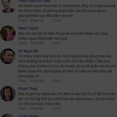
Chắc Chắn Là Tuấn
em muốn được theo bác sĩ chữa bệnh, thầy cô trong trường
em khen nhiều về phòng khám lắm, em rất muốn được
phòng khám tạo điền kiện cho em
Thích
Phản hồi
21855
Phan Thành
Bác cho em sin số điện thoại để em tham khảo với, thấy
nhiều người khen bên này quá
Thích
Phản hồi
24667
Nv Ngọc Mk
Cô chữa 2 lần thấy khỏi rồi, thì có phải chữa đúng theo liệu
trình không hả cháu? vì liệu trình cô 3 lần, thiếu 1 lần nữa,
thông cảm vì nhà cô ở xa, lần trước cô có để quên cái mũ với
phiếu chụp mri, giữ lại giúp cô nhé, cô cảm ơn các cháu đã
chưa giúp cô
Thích
Phản hồi
13005
Phạm Thuý
Bác sĩ giỏi tay nghê cao, tôi điều trị sau lần thứ 3 đã khỏi hẳn,
giờ có thể tập thể dục thể thao, lao động được, chi phí chữa
rẻ. Cho các bạn 5 sao nhé
Thích
Phản hồi
20139
Le Ha Giang