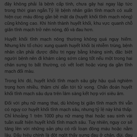
đây không phải là bệnh cấp tính, chưa gây hại ngay lập tức
trong thời gian ngắn.Tỷ lệ bệnh nhân giãn tĩnh mạch có xuất
hiện cục máu đông gần bề mặt da (huyết khối tĩnh mạch nông)
cũng không cao. Khi hình thành huyết khối, khu vực quanh chỗ
giãn tĩnh mạch trở nên nóng, đỏ và đau hơn.
Huyết khối tĩnh mạch nông thường không quá nguy hiểm.
Nhưng khi tổ chức xung quanh huyết khối bị nhiễm trùng, bệnh
nhân cần phải được điều trị ngay bằng kháng sinh, đặc biệt
người bệnh nên đi khám càng sớm càng tốt nếu một trong hai
chân sưng to bất thường, có vết loét hoặc vùng da gần tĩnh
mạch đổi màu.
Trong khi đó, huyết khối tĩnh mạch sâu gây hậu quả nghiêm
trọng hơn nhiều, thậm chí dẫn tới tử vong. Chẩn đoán huyết
khối tĩnh mạch sâu dựa trên lâm sàng kết hợp với siêu âm.
Đối với phụ nữ mang thai, dù không bị giãn tĩnh mạch thì vẫn
có nguy cơ huyết khối tĩnh mạch sâu, nhưng tỷ lệ này khá thấp.
Chỉ khoảng 1 trên 1000 phụ nữ mang thai hoặc sau sinh vài
tuần xuất hiện huyết khối tĩnh mạch sâu. Tuy nhiên, nguy cơ sẽ
tăng lên với những sản phụ có rối loạn đông máu hoặc nằm
lâu. Dấu hiệu chính là đột ngột thấy sưng đau ở chân, đùi, đau