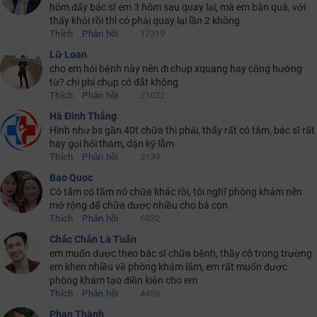
hôm đấy bác sĩ em 3 hôm sau quay lại, mà em bận quá, với
thấy khỏi rồi thì có phải quay lại lần 2 không
Thích
Phản hồi
17319
Lữ Loan
cho em hỏi bệnh này nên đi chụp xquang hay cộng hưởng
từ? chi phí chụp có đắt không
Thích
Phản hồi
21022
Hà Đình Thắng
Hình như bs gần 40t chữa thì phải, thấy rất có tâm, bác sĩ rất
hay gọi hỏi thăm, dặn kỹ lắm
Thích
Phản hồi
3139
Bao Quoc
Có tâm có tầm nó chữa khác rồi, tôi nghĩ phòng khám nên
mở rộng để chữa được nhiều cho bà con
Thích
Phản hồi
6832
Chắc Chắn Là Tuấn
em muốn được theo bác sĩ chữa bệnh, thầy cô trong trường
em khen nhiều về phòng khám lắm, em rất muốn được
phòng khám tạo điền kiện cho em
Thích
Phản hồi
4459
Phan Thành