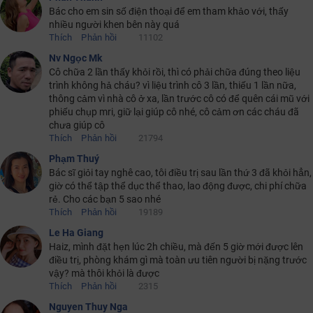
Bác cho em sin số điện thoại để em tham khảo với, thấy
nhiều người khen bên này quá
Thích
Phản hồi
11102
Nv Ngọc Mk
Cô chữa 2 lần thấy khỏi rồi, thì có phải chữa đúng theo liệu
trình không hả cháu? vì liệu trình cô 3 lần, thiếu 1 lần nữa,
thông cảm vì nhà cô ở xa, lần trước cô có để quên cái mũ với
phiếu chụp mri, giữ lại giúp cô nhé, cô cảm ơn các cháu đã
chưa giúp cô
Thích
Phản hồi
21794
Phạm Thuý
Bác sĩ giỏi tay nghê cao, tôi điều trị sau lần thứ 3 đã khỏi hẳn,
giờ có thể tập thể dục thể thao, lao động được, chi phí chữa
rẻ. Cho các bạn 5 sao nhé
Thích
Phản hồi
19189
Le Ha Giang
Haiz, mình đặt hẹn lúc 2h chiều, mà đến 5 giờ mới được lên
điều trị, phòng khám gì mà toàn ưu tiên người bị nặng trước
vậy? mà thôi khỏi là được
Thích
Phản hồi
2315
Nguyen Thuy Nga