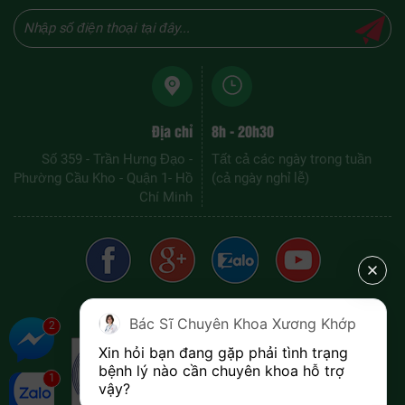
Địa chỉ
8h - 20h30
Số 359 - Trần Hưng Đạo -
Tất cả các ngày trong tuần
Phường Cầu Kho - Quận 1- Hồ
(cả ngày nghỉ lễ)
Chí Minh
ĐƠN VỊ QUẢN LÝ
Bác Sĩ Chuyên Khoa Xương Khớp
Xin hỏi bạn đang gặp phải tình trạng 
bệnh lý nào cần chuyên khoa hỗ trợ 