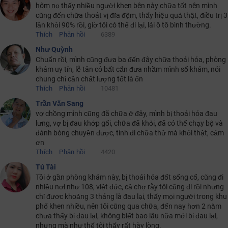
hôm nọ thấy nhiều người khen bên này chữa tốt nên mình
cũng đến chữa thoát vị đĩa đệm, thấy hiệu quả thật, điều trị 3
lần khỏi 90% rồi, giờ tôi có thế đi lại, lái ô tô bình thường.
Thích
Phản hồi
6389
Như Quỳnh
Chuẩn rồi, mình cũng đưa ba đến đây chữa thoái hóa, phòng
khám uy tín, lễ tân có bất cẩn đưa nhầm mình sổ khám, nói
chung chỉ cần chất lượng tốt là ổn
Thích
Phản hồi
10481
Trần Văn Sang
vợ chồng mình cũng đã chữa ở đây, mình bị thoái hóa đau
lưng, vợ bị đau khớp gối, chữa đã khỏi, đã có thể chạy bộ và
đánh bóng chuyền được, tính đi chữa thử mà khỏi thật, cảm
ơn
Thích
Phản hồi
4420
Tú Tài
Tôi ở gần phòng khám này, bị thoái hóa đốt sống cổ, cũng đi
nhiều nơi như 108, việt đức, cả chợ rẫy tôi cũng đi rồi nhưng
chỉ đươc khoảng 3 tháng là đau lại, thấy mọi người trong khu
phố khen nhiều, nên tôi cũng qua chữa, đến nay hơn 2 năm
chưa thấy bị đau lại, không biết bao lâu nữa mới bị đau lại,
nhưng mà như thế tôi thấy rất hày lòng.