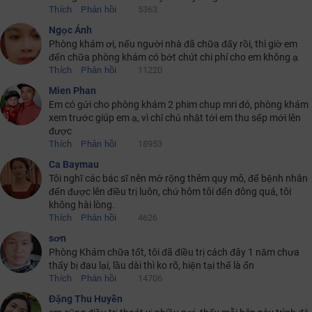
Thích
Phản hồi
5363
Ngọc Ánh
Phòng khám ơi, nếu người nhà đã chữa đấy rồi, thì giờ em
đến chữa phòng khám có bớt chút chi phí cho em không ạ
Thích
Phản hồi
11220
Mien Phan
Em có gửi cho phòng khám 2 phim chup mri đó, phòng khám
xem trước giúp em ạ, vì chỉ chủ nhật tới em thu sếp mới lên
được
Thích
Phản hồi
18953
Ca Baymau
Tôi nghĩ các bác sĩ nên mở rộng thêm quy mô, để bệnh nhân
đến được lên điều trị luôn, chứ hôm tôi đến đông quá, tôi
không hài lòng.
Thích
Phản hồi
4626
sơn
Phòng Khám chữa tốt, tôi đã điều trị cách đây 1 năm chưa
thấy bị đau lại, lầu dài thì ko rõ, hiện tại thế là ổn
Thích
Phản hồi
14706
Đặng Thu Huyền