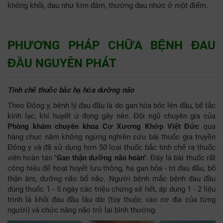
không khỏi, đau như kim đâm, thường đau nhức ở một điểm.
PHƯƠNG PHÁP CHỮA BỆNH ĐAU
ĐẦU NGUYÊN PHÁT
Tinh chế thuốc bắc hạ hỏa dưỡng não
Theo Đông y, bệnh lý đau đầu là do gan hỏa bốc lên đầu, bế tắc
kinh lạc, khí huyết ứ đọng gây nên. Đội ngũ chuyên gia của
Phòng khám chuyên khoa Cơ Xương Khớp Việt Đức
qua
hàng chục năm không ngừng nghiên cứu bài thuốc gia truyền
Đông y và đã sử dụng hơn 50 loại thuốc bắc tinh chế ra thuốc
viên hoàn tán "
Gan thận dưỡng não hoàn"
. Đây là bài thuốc rất
công hiệu để hoạt huyết lưu thông, hạ gan hỏa - trị đau đầu, bổ
thận âm, dưỡng não bổ não. Người bệnh mắc bệnh đau đầu
dùng thuốc 1 - 5 ngày các triệu chứng sẽ hết, áp dụng 1 - 2 liệu
trình là khỏi đau đầu lâu dài (tùy thuộc vào cơ địa của từng
người) và chức năng não trở lại bình thường.