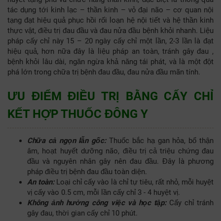
tác dụng tới kinh lạc – thần kinh – vỏ đại não – cơ quan nội
tạng đạt hiệu quả phục hồi rối loạn hệ nội tiết và hệ thần kinh
thực vật, điều trị đau đầu và đau nửa đầu bệnh khỏi nhanh. Liệu
pháp cấy chỉ này 15 – 20 ngày cấy chỉ một lần, 2-3 lần là đạt
hiệu quả, hơn nữa đây là liệu pháp an toàn, tránh gây đau ,
bệnh khỏi lâu dài, ngăn ngừa khả năng tái phát, và là một đột
phá lớn trong chữa trị bệnh đau đầu, đau nửa đầu mãn tính.
ƯU ĐIỂM ĐIỀU TRỊ BẰNG CẤY CHỈ
KẾT HỢP THUỐC ĐÔNG Y
Chữa cả ngọn lẫn gốc:
Thuốc bắc hạ gan hỏa, bổ thận
âm, hoạt huyết dưỡng não, điều trị cả triệu chứng đau
đầu và nguyên nhân gây nên đau đầu. Đây là phương
pháp điều trị bệnh đau đầu toàn diện.
An toàn:
Loại chỉ cấy vào là chỉ tự tiêu, rất nhỏ, mỗi huyệt
vị cấy vào 0.5 cm, mỗi lần cấy chỉ 3 - 4 huyệt vị.
Không ảnh hưởng công việc và học tập:
Cấy chỉ tránh
gây đau, thời gian cấy chỉ 10 phút.