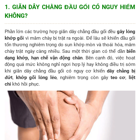
1. GIÃN DÂY CHẰNG ĐẦU GỐI CÓ NGUY HIỂM
KHÔNG?
Phần lớn các trường hợp giãn dây chằng đầu gối đều
gây lỏng
khớp gối
vì mâm chày bị trật ra ngoài. Để lâu sẽ khiến đầu gối
tổn thương nghiêm trọng do sụn khớp mòn và thoái hóa, mâm
chày trật ngày càng nhiều. Sau một thời gian có thể dần
biến
dạng khớp, hạn chế vận động chân
. Bên cạnh đó, việc hoạt
động quá mức không nghỉ ngơi hợp lý hay không điều trị sớm
khi giãn dây chằng đầu gối có nguy cơ khiến
dây chằng bị
đứt
,
khớp gối lỏng lẻo
, nghiêm trọng còn gây
teo cơ
,
liệt
chi
khó hồi phục.