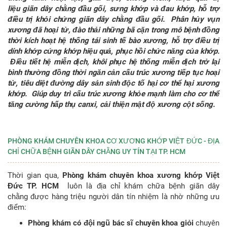
liệu giãn dây chằng đầu gối, sưng khớp và đau khớp, hỗ trợ
điều trị khỏi chứng giãn dây chằng đầu gối.
Phân hủy vụn
xương đã hoại tử, đào thải những bã cặn trong mô bệnh đồng
thời kích hoạt hệ thống tái sinh tế bào xương, hỗ trợ điều trị
dính khớp cứng khớp hiệu quả, phục hồi chức năng của khớp.
Điều tiết hệ miễn dịch, khôi phục hệ thống miễn dịch trở lại
bình thường đồng thời ngăn cản cấu trúc xương tiếp tục hoại
tử, tiêu diệt đường dây sản sinh độc tố hại cơ thể hại xương
khớp.
Giúp duy trì cấu trúc xương khỏe mạnh làm cho cơ thể
tăng cường hấp thụ canxi, cải thiện mật độ xương cột sống.
PHÒNG KHÁM CHUYÊN KHOA CƠ XƯƠNG KHỚP VIỆT ĐỨC - ĐỊA
CHỈ CHỮA BỆNH GIÃN DÂY CHẰNG UY TÍN TẠI TP. HCM
Thời gian qua,
Phòng khám chuyên khoa xương khớp Việt
Đức
TP. HCM
luôn là địa chỉ khám chữa bệnh giãn dây
chằng được hàng triệu người dân tín nhiệm là nhờ những ưu
điểm:
Phòng khám có đội ngũ bác sĩ chuyên khoa giỏi
chuyên