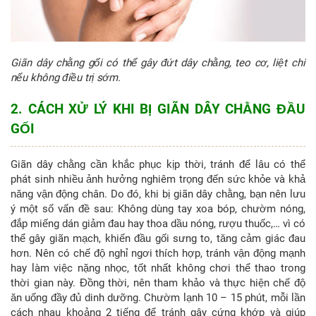
Giãn dây chằng gối có thể gây đứt dây chằng, teo cơ, liệt chi
nếu không điều trị sớm.
2. CÁCH XỬ LÝ KHI BỊ GIÃN DÂY CHẰNG ĐẦU
GỐI
Giãn dây chằng cần khắc phục kịp thời, tránh để lâu có thể
phát sinh nhiều ảnh hưởng nghiêm trọng đến sức khỏe và khả
năng vận động chân. Do đó, khi bị giãn dây chằng, bạn nên lưu
ý một số vấn đề sau:
Không dùng tay xoa bóp, chườm nóng,
đắp miếng dán giảm đau hay thoa dầu nóng, rượu thuốc,… vì có
thể gây giãn mạch, khiến đầu gối sưng to, tăng cảm giác đau
hơn.
Nên có chế độ nghỉ ngơi thích hợp, tránh vận động mạnh
hay làm việc nặng nhọc, tốt nhất không chơi thể thao trong
thời gian này. Đồng thời, nên tham khảo và thực hiện chế độ
ăn uống đầy đủ dinh dưỡng.
Chườm lạnh 10 – 15 phút, mỗi lần
cách nhau khoảng 2 tiếng để tránh gây cứng khớp và giúp