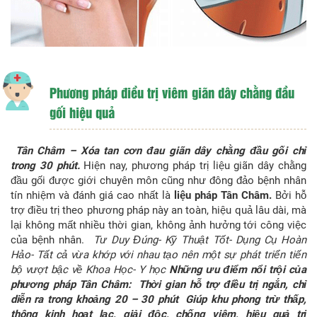
Phương pháp điều trị viêm giãn dây chằng đầu
gối hiệu quả
Tân Châm – Xóa tan cơn đau giãn dây chằng đầu gối chỉ
trong 30 phút.
Hiện nay, phương pháp trị liệu giãn dây chằng
đầu gối được giới chuyên môn cũng như đông đảo bệnh nhân
tín nhiệm và đánh giá cao nhất là
liệu pháp Tân Châm.
Bởi hỗ
trợ điều trị theo phương pháp này an toàn, hiệu quả lâu dài, mà
lại không mất nhiều thời gian, không ảnh hưởng tới công việc
của bệnh nhân.
Tư Duy Đúng- Kỹ Thuật Tốt- Dụng Cụ Hoàn
Hảo- Tất cả vừa khớp với nhau tạo nên một sự phát triển tiến
bộ vượt bậc về Khoa Học- Y học
Những ưu điểm nổi trội của
phương pháp Tân Châm:
Thời gian hỗ trợ điều trị ngắn, chỉ
diễn ra trong khoảng 20 – 30 phút
Giúp khu phong trừ thấp,
thông kinh hoạt lạc, giải độc, chống viêm, hiệu quả trị