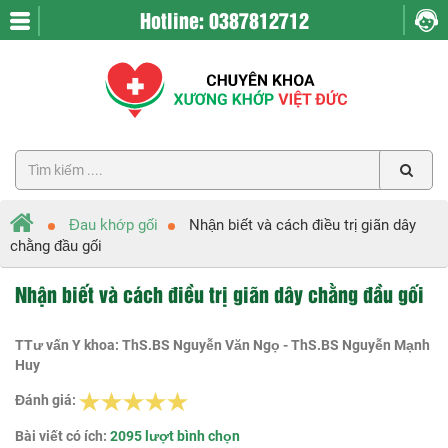
Hotline: 0387812712
Đau khớp gối
Nhận biết và cách điều trị giãn dây
chằng đầu gối
Nhận biết và cách điều trị giãn dây chằng đầu gối
TTư vấn Y khoa: ThS.BS Nguyễn Văn Ngọ - ThS.BS Nguyễn Mạnh
Huy
Đánh giá:
Bài viết có ích:
2095 lượt bình chọn