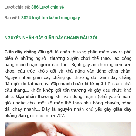
Lượt chia sẻ:
886 Lượt chia sẻ
Bài viết:
3024 lượt tìm kiếm trong ngày
NGUYÊN NHÂN GÂY GIÃN DÂY CHẰNG ĐẦU GỐI
Giãn dây chằng đầu gối
là chấn thương phần mềm xảy ra phổ
biến ở những người thường xuyên chơi thể thao, lao động
nặng nhọc hoặc người cao tuổi. Bệnh gây ảnh hưởng đến sức
khỏe, cấu trúc khớp gối và khả năng vận động cẳng chân.
Nguyên nhân giãn dây chằng gối thường do:
Giãn dây chằng
đầu gối
do tai nạn
,
va đập mạnh hoặc bị té
ngã
trên sàn nhà,
cầu thang,… khiến khớp gối tổn thương và gây đau nhức khó
chịu.
Gặp chấn thương
khi vận động mạnh (chủ yếu ở nam
giới) hoặc chơi một số môn thể thao như bóng chuyền, bóng
đá, chạy nhanh,… Đây là nguyên nhân chủ yếu gây
giãn dây
chằng đầu gối
, chiếm tới 70%.