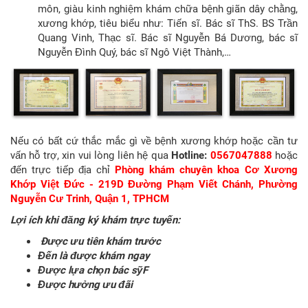
môn, giàu kinh nghiệm khám chữa bệnh giãn dây chằng,
xương khớp, tiêu biểu như: Tiến sĩ. Bác sĩ ThS. BS Trần
Quang Vinh, Thạc sĩ. Bác sĩ Nguyễn Bá Dương, bác sĩ
Nguyễn Đình Quý, bác sĩ Ngô Việt Thành,…
Nếu có bất cứ thắc mắc gì về bệnh xương khớp hoặc cần tư
vấn hỗ trợ, xin vui lòng liên hệ qua
Hotline:
0567047888
hoặc
đến trực tiếp địa chỉ
Phòng khám chuyên khoa Cơ Xương
Khớp Việt Đức - 219D Đường Phạm Viết Chánh, Phường
Nguyễn Cư Trinh, Quận 1, TPHCM
Lợi ích khi đăng ký khám trực tuyến:
Ðược ưu tiên khám trước
Đến là được khám ngay
Được lựa chọn bác sỹF
Được hưởng ưu đãi