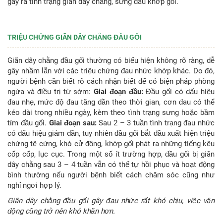
gây ra tình trạng giãn dây chằng, sưng đau khớp gối.
TRIỆU CHỨNG GIÃN DÂY CHẰNG ĐẦU GỐI
Giãn dây chằng đầu gối thường có biểu hiện không rõ ràng, dễ
gây nhầm lẫn với các triệu chứng đau nhức khớp khác. Do đó,
người bệnh cần biết rõ cách nhận biết để có biện pháp phòng
ngừa và điều trị từ sớm:
Giai đoạn đầu:
Đầu gối có dấu hiệu
đau nhẹ, mức độ đau tăng dần theo thời gian, cơn đau có thể
kéo dài trong nhiều ngày, kèm theo tình trạng sưng hoặc bầm
tím đầu gối.
Giai đoạn sau:
Sau 2 – 3 tuần tình trạng đau nhức
có dấu hiệu giảm dần, tuy nhiên đầu gối bắt đầu xuất hiện triệu
chứng tê cứng, khó cử động, khớp gối phát ra những tiếng kêu
cốp cốp, lục cục. Trong một số ít trường hợp, đầu gối bị giãn
dây chằng sau 3 – 4 tuần vẫn có thể tự hồi phục và hoạt động
bình thường nếu người bệnh biết cách chăm sóc cũng như
nghỉ ngơi hợp lý.
Giãn dây chằng đầu gối gây đau nhức rất khó chịu, việc vận
động cũng trở nên khó khăn hơn.