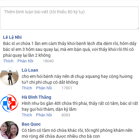
Lê Lệ Nhi
Bác sĩ ơi chữa 1 lần em cảm thấy khỏi bệnh lệch đĩa đệm rồi, hôm đấy
bác sĩ em 3 hôm sau quay lại, mà em bận quá, với thấy khỏi rồi thì có
phải quay lại lần 2 không
Thích
Phản hồi
18040
Lữ Loan
cho em hỏi bệnh này nên đi chụp xquang hay cộng hưởng
từ? chi phí chụp có đắt không
Thích
Phản hồi
17801
Hà Đình Thắng
Hình như bs gần 40t chữa thì phải, thấy rất có tâm, bác sĩ rất
hay gọi hỏi thăm, dặn kỹ lắm
Thích
Phản hồi
8083
Bao Quoc
Có tâm có tầm nó chữa khác rồi, tôi nghĩ phòng khám nên
mở rộng để chữa được nhiều cho bà con